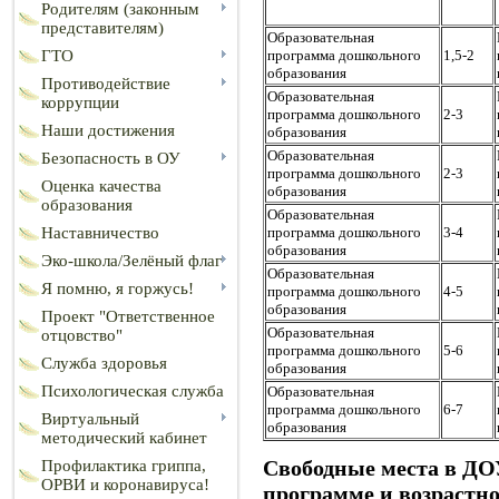
Родителям (законным
представителям)
Образовательная
программа дошкольного
1,5-2
ГТО
образования
Противодействие
Образовательная
коррупции
программа дошкольного
2-3
Наши достижения
образования
Образовательная
Безопасность в ОУ
программа дошкольного
2-3
Оценка качества
образования
образования
Образовательная
программа дошкольного
3-4
Наставничество
образования
Эко-школа/Зелёный флаг
Образовательная
Я помню, я горжусь!
программа дошкольного
4-5
образования
Проект "Ответственное
Образовательная
отцовство"
программа дошкольного
5-6
Служба здоровья
образования
Психологическая служба
Образовательная
программа дошкольного
6-7
Виртуальный
образования
методический кабинет
Свободные места в ДО
Профилактика гриппа,
ОРВИ и коронавируса!
программе и возрастно