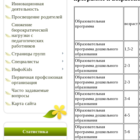
Инновационная
деятельность
Просвещение родителей
Образовательная
возраст
Снижение
программа
бюрократической
нагрузки с
педагогических
Образовательная
работников
программа дошкольного
1,5-2
Страницы групп
образования
Образовательная
Специалисты
программа дошкольного
2-3
ИнфоKids
образования
Первичная профсоюзная
Образовательная
программа дошкольного
2-3
организация
образования
Часто задаваемые
Образовательная
вопросы
программа дошкольного
3-4
Карта сайта
образования
Образовательная
программа дошкольного
4-5
образования
Образовательная
Статистика
программа дошкольного
5-6
образования